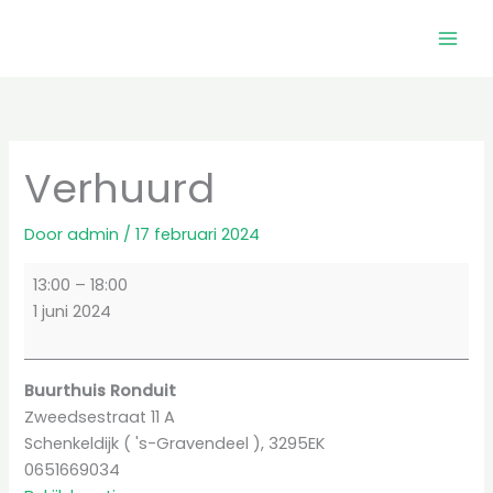
Ga
naar
de
inhoud
Verhuurd
Door
admin
/
17 februari 2024
Verhuurd
13:00
–
18:00
1 juni 2024
Buurthuis Ronduit
Zweedsestraat 11 A
Schenkeldijk ( 's-Gravendeel )
,
3295EK
0651669034