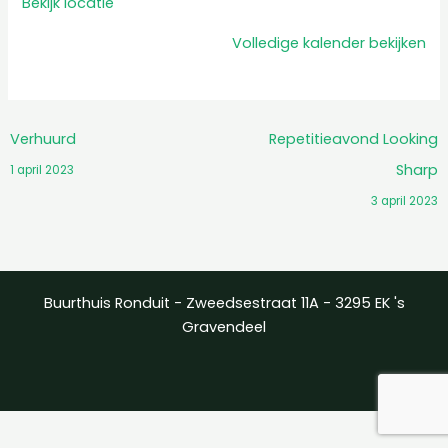
Bekijk locatie
Volledige kalender bekijken
Verhuurd
Repetitieavond Looking
Sharp
1 april 2023
3 april 2023
Buurthuis Ronduit - Zweedsestraat 11A - 3295 EK 's
Gravendeel