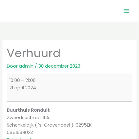
Ga
naar
de
inhoud
Verhuurd
Door
admin
/
30 december 2023
Verhuurd
10:00
–
21:00
21 april 2024
Buurthuis Ronduit
Zweedsestraat 11 A
Schenkeldijk ( 's-Gravendeel )
,
3295EK
0651669034