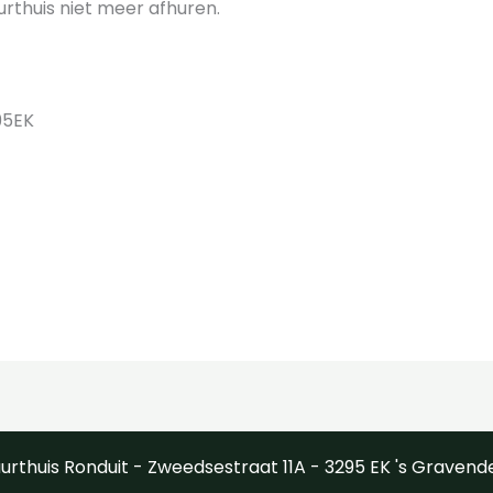
urthuis niet meer afhuren.
95EK
urthuis Ronduit - Zweedsestraat 11A - 3295 EK 's Gravend