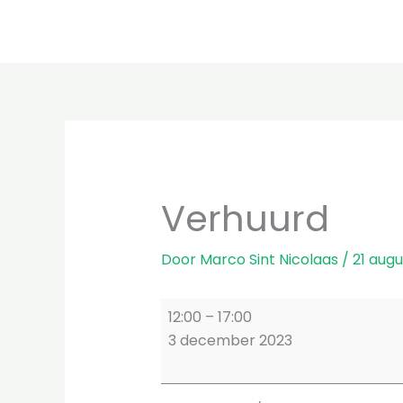
Ga
naar
de
inhoud
Verhuurd
Door
Marco Sint Nicolaas
/
21 aug
Verhuurd
12:00
–
17:00
3 december 2023